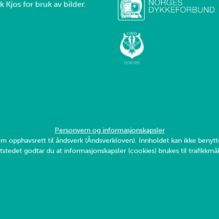
k Kjos for bruk av bilder.
Personvern og informasjonskapsler
v om opphavsrett til åndsverk (Åndsverkloven). Innholdet kan ikke ben
tstedet godtar du at informasjonskapsler (cookies) brukes til trafikkmål