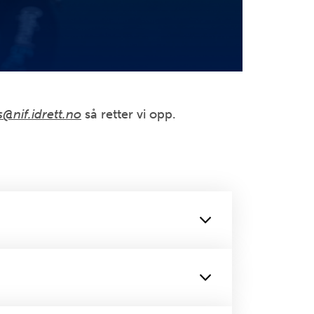
@nif.idrett.no
så retter vi opp.