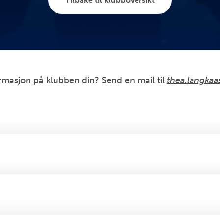
Tilbake til klubboversikt
formasjon på klubben din? Send en mail til
thea.langkaas