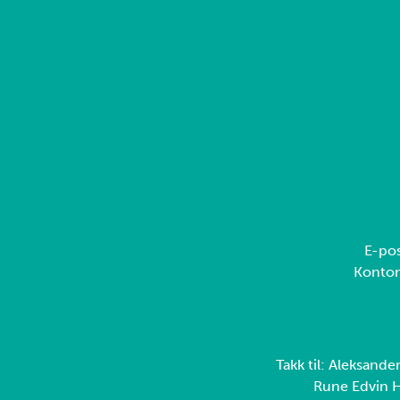
E-pos
Konto
Takk til: Aleksande
Rune Edvin H