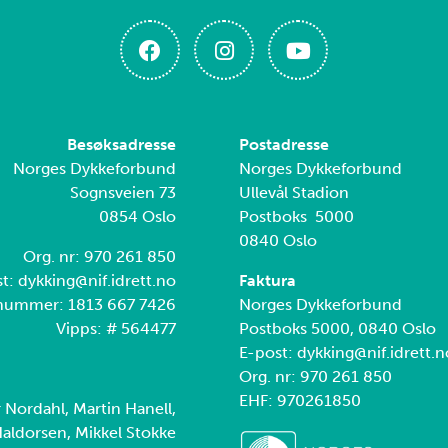
Besøksadresse
Postadresse
Norges Dykkeforbund
Norges Dykkeforbund
Sognsveien 73
Ullevål Stadion
0854 Oslo
Postboks 5000
0840 Oslo
Org. nr: 970 261 850
t: dykking@nif.idrett.no
Faktura
nummer: 1813 667 7426
Norges Dykkeforbund
Vipps: # 564477
Postboks 5000, 0840 Oslo
E-post: dykking@nif.idrett.n
Org. nr: 970 261 850
EHF: 970261850
r Nordahl, Martin Hanell,
aldorsen, Mikkel Stokke