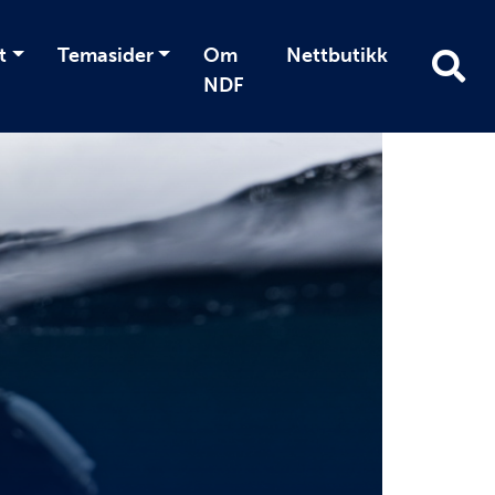
t
Temasider
Om
Nettbutikk
NDF