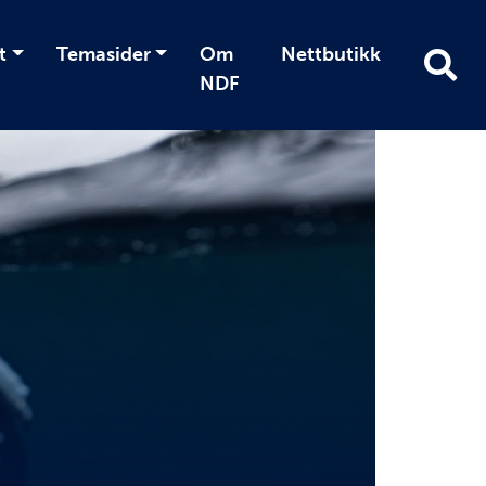
t
Temasider
Om
Nettbutikk
NDF