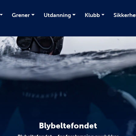
Grener
Utdanning
Klubb
Sikkerhe
Blybeltefondet