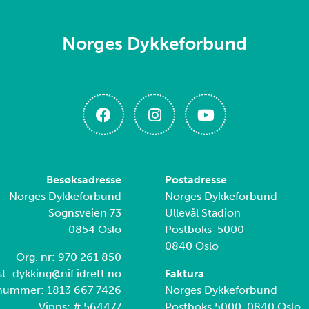
Norges Dykkeforbund
Besøksadresse
Postadresse
Norges Dykkeforbund
Norges Dykkeforbund
Sognsveien 73
Ullevål Stadion
0854 Oslo
Postboks 5000
0840 Oslo
Org. nr: 970 261 850
t: dykking@nif.idrett.no
Faktura
nummer: 1813 667 7426
Norges Dykkeforbund
Vipps: # 564477
Postboks 5000, 0840 Oslo