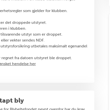
kerhetsregler som gjelder for klubben.
tter det droppede utstyret.
eren i klubben.
r tilsvarende utstyr som er droppet.
e eller vekter sendes NDF.
 utstyrsforsikring utbetales maksimalt egenandel
 regnet fra datoen utstyret ble droppet.
nsket hendelse her
tapt bly
ne for Blybeltefondet nevnt ovenfor har du krav