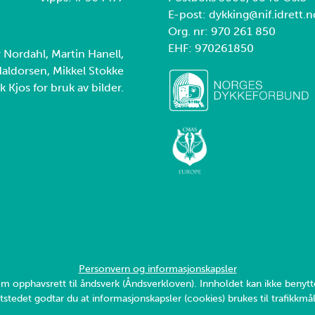
E-post: dykking@nif.idrett.n
Org. nr: 970 261 850
EHF: 970261850
r Nordahl, Martin Hanell,
aldorsen, Mikkel Stokke
k Kjos for bruk av bilder.
Personvern og informasjonskapsler
v om opphavsrett til åndsverk (Åndsverkloven). Innholdet kan ikke ben
tstedet godtar du at informasjonskapsler (cookies) brukes til trafikkmål