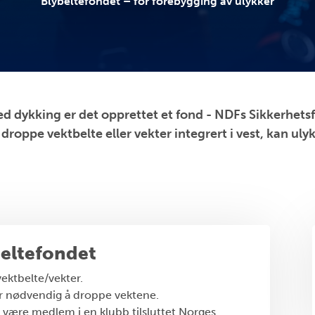
Blybeltefondet – for forebygging av ulykker
med dykking er det opprettet et fond - NDFs Sikkerhet
droppe vektbelte eller vekter integrert i vest, kan ul
beltefondet
 vektbelte/vekter.
ar nødvendig å droppe vektene.
ære medlem i en klubb tilsluttet Norges