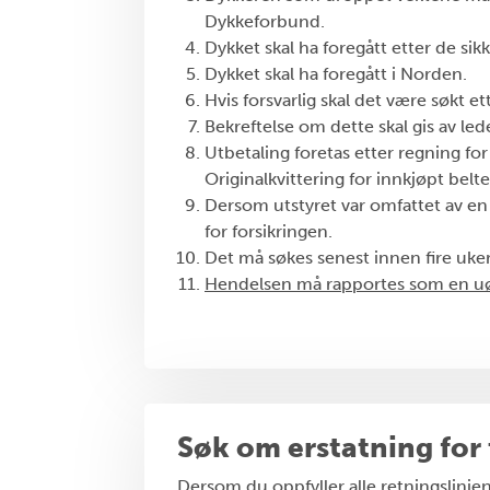
Dykkeforbund.
Dykket skal ha foregått etter de sik
Dykket skal ha foregått i Norden.
Hvis forsvarlig skal det være søkt e
Bekreftelse om dette skal gis av led
Utbetaling foretas etter regning fo
Originalkvittering for innkjøpt belt
Dersom utstyret var omfattet av en
for forsikringen.
Det må søkes senest innen fire uker
Hendelsen må rapportes som en uø
Søk om erstatning for 
Dersom du oppfyller alle retningslinje