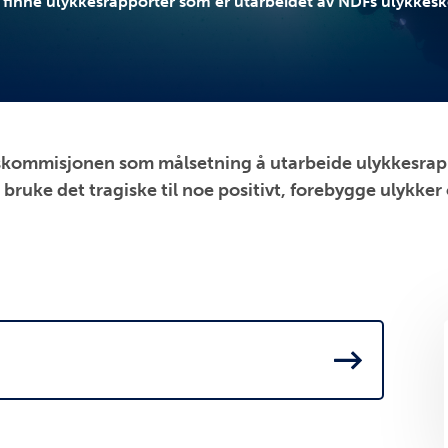
u finne ulykkesrapporter som er utarbeidet av NDFs ulykke
ommisjonen som målsetning å utarbeide ulykkesrappo
bruke det tragiske til noe positivt, forebygge ulykker