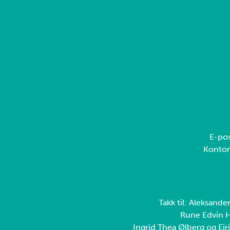
E-pos
Konto
Takk til: Aleksande
Rune Edvin H
Ingrid Thea Ølberg og Eiri