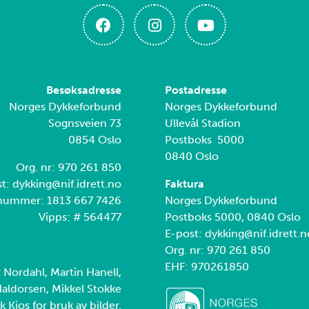
Besøksadresse
Postadresse
Norges Dykkeforbund
Norges Dykkeforbund
Sognsveien 73
Ullevål Stadion
0854 Oslo
Postboks 5000
0840 Oslo
Org. nr: 970 261 850
t: dykking@nif.idrett.no
Faktura
nummer: 1813 667 7426
Norges Dykkeforbund
Vipps: # 564477
Postboks 5000, 0840 Oslo
E-post: dykking@nif.idrett.n
Org. nr: 970 261 850
EHF: 970261850
r Nordahl, Martin Hanell,
aldorsen, Mikkel Stokke
k Kjos for bruk av bilder.