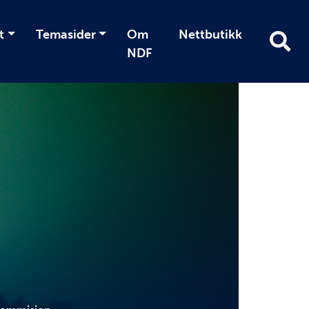
t
Temasider
Om
Nettbutikk
NDF