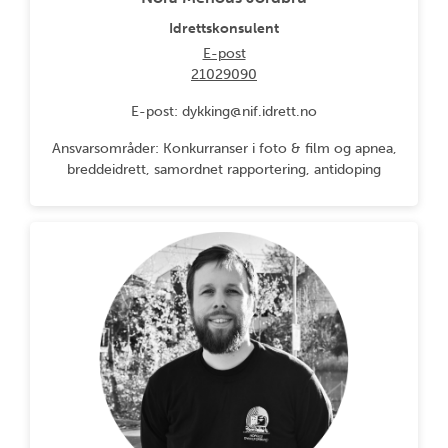
Idrettskonsulent
E-post
21029090
E-post: dykking@nif.idrett.no
Ansvarsområder: Konkurranser i foto & film og apnea,
breddeidrett, samordnet rapportering, antidoping