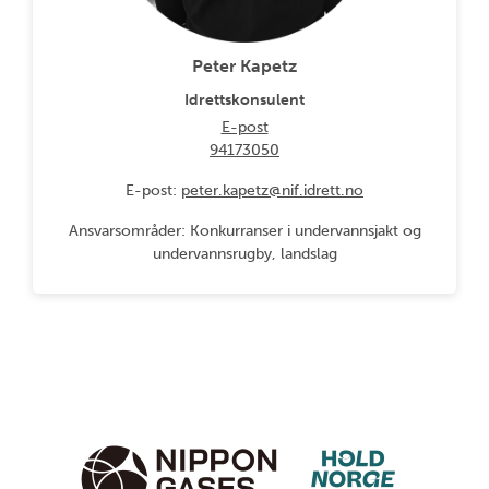
Peter Kapetz
Idrettskonsulent
E-post
94173050
E-post:
peter.kapetz@nif.idrett.no
Ansvarsområder: Konkurranser i undervannsjakt og
undervannsrugby, landslag