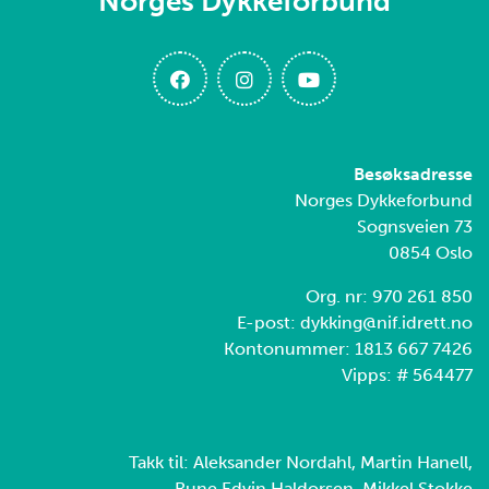
Norges Dykkeforbund
Besøksadresse
Norges Dykkeforbund
Sognsveien 73
0854 Oslo
Org. nr: 970 261 850
E-post: dykking@nif.idrett.no
Kontonummer: 1813 667 7426
Vipps: # 564477
Takk til: Aleksander Nordahl, Martin Hanell,
Rune Edvin Haldorsen, Mikkel Stokke