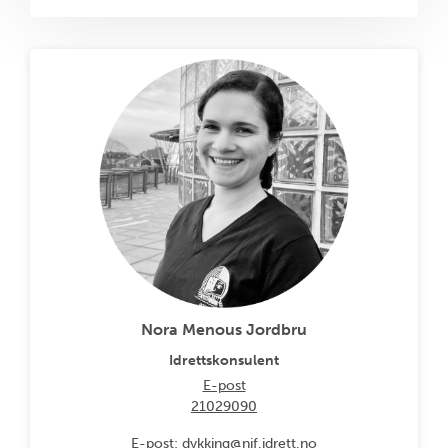
Nora Menous Jordbru
Idrettskonsulent
E-post
21029090
E-post: dykking@nif.idrett.no