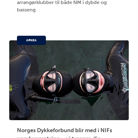
arrangørklubber til både NM i dybde og
basseng.
APNEA
Norges Dykkeforbund blir med i NIFs