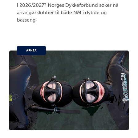
i 2026/2027? Norges Dykkeforbund søker nå
arrangørklubber til både NM i dybde og
basseng.
APNEA