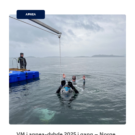
APNEA
VM i apnea-dybde 2025 i gang – Norge