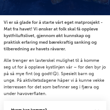
Vi er så glade for å starte vårt eget matprosjekt -
Mat fra havet! Vi ønsker at folk skal få oppleve
kystfriluftslivet, gjennom økt kunnskap og
praktisk erfaring med bærekraftig sanking og
tilberedning av havets råvarer.
Alle trenger en lavterskel mulighet til å komme
seg ut for å oppleve kystlinjen vår – for den byr jo
på så mye fint (og godt!😋). Spesielt barn og
unge. På aktivitetsdagene håper vi å kunne vekke
interressen for det som befinner seg i fjæra og
under havoverflaten.
Hvem kan komme?