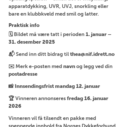
apparatdykking, UVR, UVJ, snorkling eller
bare en klubbkveld med smil og latter.
Praktisk info
🗓️ Bildet må være tatt i perioden
1. januar –
31. desember 2025
📬 Send inn ditt bidrag til
thea@nif.idrett.no
✉️ Merk e-posten med
navn
og legg ved din
postadresse
📸 Innsendingsfrist mandag 12. januar
🏆 Vinneren annonseres
fredag 16. januar
2026
Vinneren vil få tilsendt en pakke med
spennende innhold fra Norges Dykkeforbund.