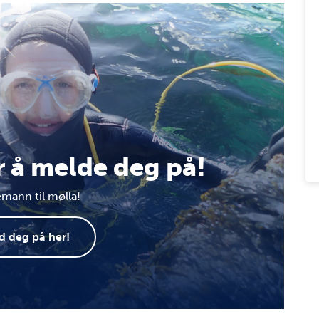
r å melde deg på!
emann til mølla!
d deg på her!