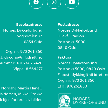
Besøksadresse
Postadresse
Norges Dykkeforbund
Norges Dykkeforbund
Sognsveien 73
Ullevål Stadion
0854 Oslo
Postboks 5000
0840 Oslo
Org. nr: 970 261 850
t: dykking@nif.idrett.no
Faktura
nummer: 1813 667 7426
Norges Dykkeforbund
Vipps: # 564477
Postboks 5000, 0840 Oslo
E-post: dykking@nif.idrett.n
Org. nr: 970 261 850
EHF: 970261850
r Nordahl, Martin Hanell,
aldorsen, Mikkel Stokke
k Kjos for bruk av bilder.