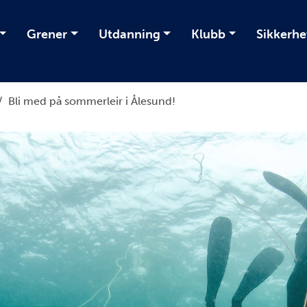
Grener
Utdanning
Klubb
Sikkerhe
/
Bli med på sommerleir i Ålesund!