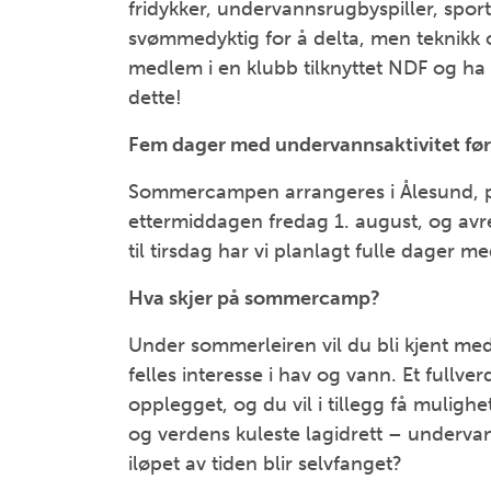
fridykker, undervannsrugbyspiller, spor
svømmedyktig for å delta, men teknikk o
medlem i en klubb tilknyttet NDF og ha 
dette!
Fem dager med undervannsaktivitet før 
Sommercampen arrangeres i Ålesund,
ettermiddagen fredag 1. august, og avr
til tirsdag har vi planlagt fulle dager m
Hva skjer på sommercamp?
Under sommerleiren vil du bli kjent m
felles interesse i hav og vann. Et fullver
opplegget, og du vil i tillegg få muligh
og verdens kuleste lagidrett – underva
iløpet av tiden blir selvfanget?