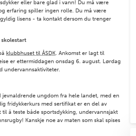
tsdykker eller bare glad i vann! Du må være
g erfaring spiller ingen rolle. Du må være
gyldig lisens - ta kontakt dersom du trenger
skolestart
 på
klubbhuset til ÅSDK
. Ankomst er lagt til
eise er ettermiddagen onsdag 6. august. Lørdag
ed undervannsaktiviteter.
ed jevnaldrende ungdom fra hele landet, med en
dig fridykkerkurs med sertifikat er en del av
et til å teste både sportsdykking, undervannsjakt
nnsrugby! Kanskje noe av maten som skal spises