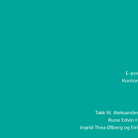
E-pos
Konto
Takk til: Aleksande
Rune Edvin H
Ingrid Thea Ølberg og Eiri