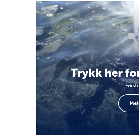
Trykk her fo
Først
Mel