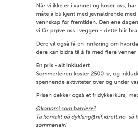
Når vi ikke er i vannet og koser oss, har v
måte å bli kjent med jevnaldrende med li
vennskap for fremtiden. Den ene dagen 
vi får prøve oss i veggen - dette blir bra
Dere vil også få en innføring om hvord
dere kan bidra til å få med flere venner 
En pris - alt inkludert
Sommerleiren koster 2500 kr, og inklude
spennende aktiviteter over og under va
Prisen dekker også et fridykkerkurs, med
Økonomi som barriere?
Ta kontakt på dykking@nif.idrett.no, så 
sommerleir!