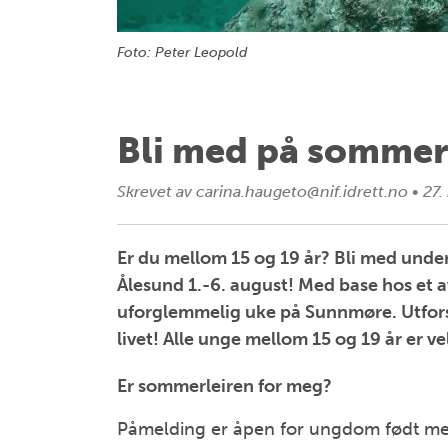
Foto: Peter Leopold
Bli med på sommerl
Skrevet av
carina.haugeto@nif.idrett.no
•
27.
Er du mellom 15 og 19 år? Bli med und
Ålesund 1.-6. august! Med base hos et a
uforglemmelig uke på Sunnmøre. Utforsk
livet! Alle unge mellom 15 og 19 år er 
Er sommerleiren for meg?
Påmelding er åpen for ungdom født me