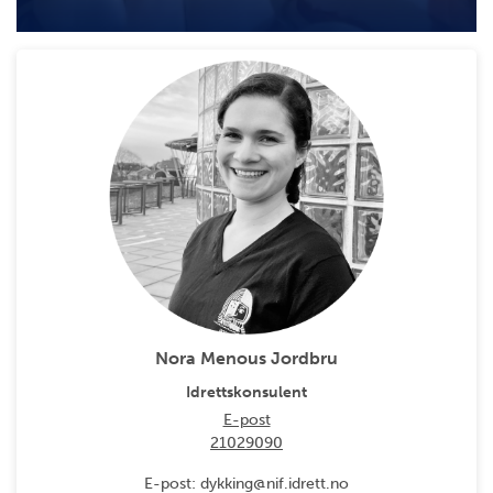
Nora Menous Jordbru
Idrettskonsulent
E-post
21029090
E-post: dykking@nif.idrett.no