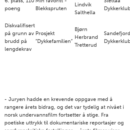
6. plass, 110
Min favoritt -
Slettaa
Lindvik
poeng
Blekkspruten
Dykkerklu
Salthella
Diskvalifisert
Bjørn
på grunn av
Prosjekt
Sandefjor
Herbrand
brudd på
”Dykkefamilien”
Dykkerklu
Tretterud
lengdekrav
- Juryen hadde en krevende oppgave med å
rangere årets bidrag, og det var tydelig at nivået i
norsk undervannsfilm fortsetter å stige. Fra
poetiske uttrykk til dokumentariske reportasjer og