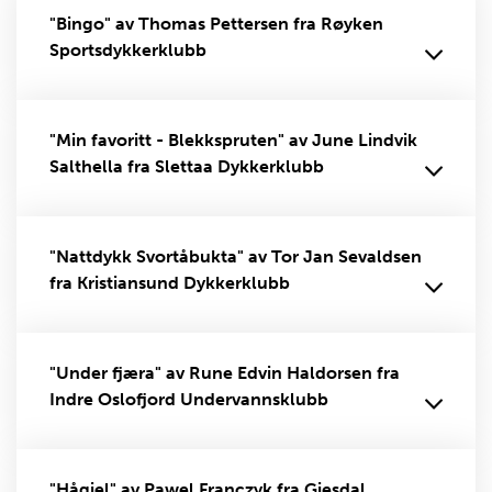
"Bingo" av Thomas Pettersen fra Røyken
Sportsdykkerklubb
"Min favoritt - Blekkspruten" av June Lindvik
Salthella fra Slettaa Dykkerklubb
"Nattdykk Svortåbukta" av Tor Jan Sevaldsen
fra Kristiansund Dykkerklubb
"Under fjæra" av Rune Edvin Haldorsen fra
Indre Oslofjord Undervannsklubb
"Hågjel" av Pawel Franczyk fra Gjesdal