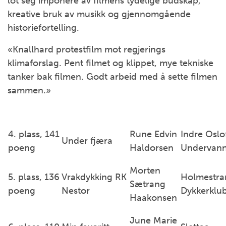
lot seg imponere av filmens tydelige budskap,
kreative bruk av musikk og gjennomgående
historiefortelling.
«Knallhard protestfilm mot regjerings
klimaforslag. Pent filmet og klippet, mye tekniske
tanker bak filmen. Godt arbeid med å sette filmen
sammen.»
4. plass, 141
Rune Edvin
Indre Oslo
Under fjæra
poeng
Haldorsen
Undervann
Morten
5. plass, 136
Vrakdykking RK
Holmestra
Sætrang
poeng
Nestor
Dykkerklu
Haakonsen
June Marie