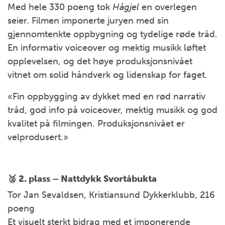
Med hele 330 poeng tok
Hågjel
en overlegen
seier. Filmen imponerte juryen med sin
gjennomtenkte oppbygning og tydelige røde tråd.
En informativ voiceover og mektig musikk løftet
opplevelsen, og det høye produksjonsnivået
vitnet om solid håndverk og lidenskap for faget.
«Fin oppbygging av dykket med en rød narrativ
tråd, god info på voiceover, mektig musikk og god
kvali
tet på filmingen. Produksjonsnivået er
velprodusert.»
🥈 2. plass –
Nattdykk
Svortåbukta
Tor Jan Sevaldsen, Kristiansund Dykkerklubb, 216
poeng
Et visuelt sterkt bidrag med et imponerende