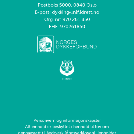
Postboks 5000, 0840 Oslo
E-post: dykking@nif.idrett.no
Org. nr: 970 261 850
EHF: 970261850
Personvern og informasjonskapsler
Alt innhold er beskyttet i henhold til lov om
opphavsrett til åndsverk (Åndsverkloven). Innholdet