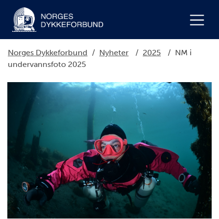
Norges Dykkeforbund
/
Nyheter
/
2025
/
NM i
undervannsfoto 2025