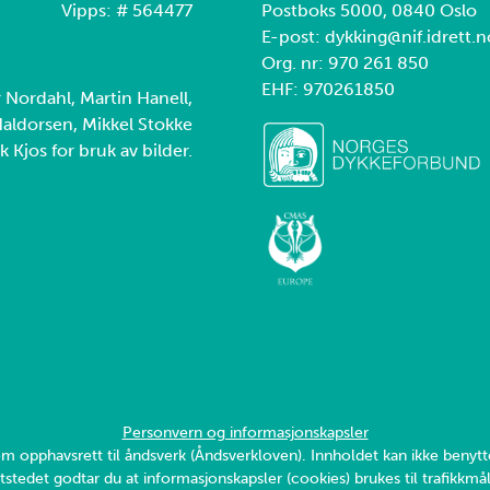
Vipps: # 564477
Postboks 5000, 0840 Oslo
E-post: dykking@nif.idrett.n
Org. nr: 970 261 850
EHF: 970261850
r Nordahl, Martin Hanell,
aldorsen, Mikkel Stokke
k Kjos for bruk av bilder.
Personvern og informasjonskapsler
v om opphavsrett til åndsverk (Åndsverkloven). Innholdet kan ikke ben
tstedet godtar du at informasjonskapsler (cookies) brukes til trafikkmål