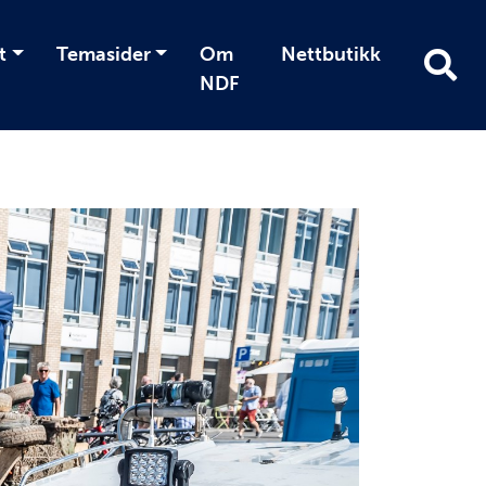
t
Temasider
Om
Nettbutikk
NDF