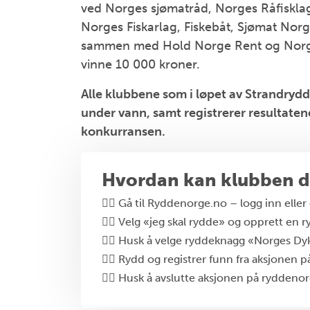
ved Norges sjømatråd, Norges Råfisklag
Norges Fiskarlag, Fiskebåt, Sjømat Norg
sammen med Hold Norge Rent og Norg
vinne 10 000 kroner.
Alle klubbene som i løpet av Strandryd
under vann, samt registrerer resultaten
konkurransen.
Hvordan kan klubben d
👉🏻 Gå til Ryddenorge.no – logg inn elle
👉🏻 Velg «jeg skal rydde» og opprett en 
👉🏻 Husk å velge ryddeknagg «Norges D
👉🏻 Rydd og registrer funn fra aksjonen
👉🏻 Husk å avslutte aksjonen på rydden