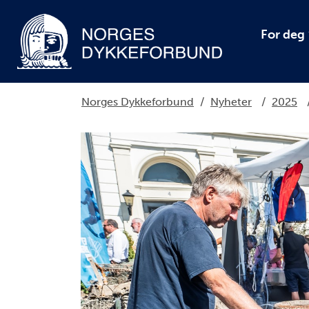
For deg
Norges Dykkeforbund
/
Nyheter
/
2025