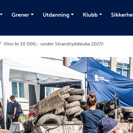
Grener
Utdanning
Klubb
Sikkerhe
/
Vinn kr 10 000,- under Strandryddeuka 2025!