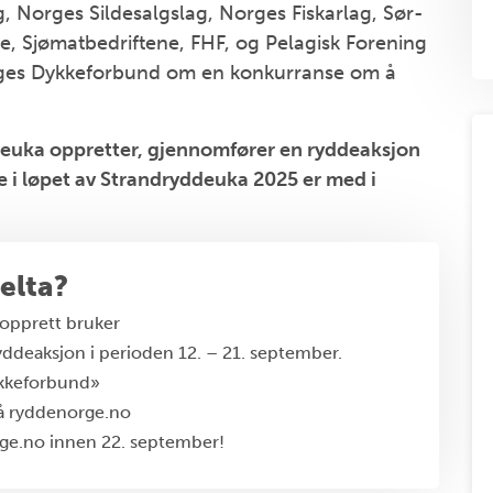
, Norges Sildesalgslag, Norges Fiskarlag, Sør-
e, Sjømatbedriftene, FHF, og Pelagisk Forening
es Dykkeforbund om en konkurranse om å
deuka oppretter, gjennomfører en ryddeaksjon
e i løpet av Strandryddeuka 2025 er med i
elta?
r opprett bruker
ryddeaksjon i perioden 12. – 21. september.
ykkeforbund»
 på ryddenorge.no
orge.no innen 22. september!