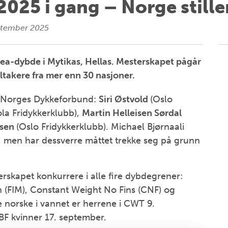
025 i gang – Norge stille
ptember 2025
nea-dybde i Mytikas, Hellas. Mesterskapet pågår
eltakere fra mer enn 30 nasjoner.
m Norges Dykkeforbund:
Siri Østvold
(Oslo
ola Fridykkerklubb),
Martin Helleisen Sørdal
nsen
(Oslo Fridykkerklubb). Michael Bjørnaali
t, men har dessverre måttet trekke seg på grunn
erskapet konkurrere i alle fire dybdegrener:
 (FIM), Constant Weight No Fins (CNF) og
 norske i vannet er herrene i CWT 9.
BF kvinner 17. september.