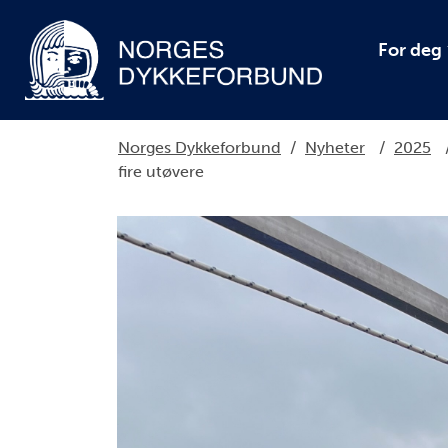
For deg
Norges Dykkeforbund
/
Nyheter
/
2025
fire utøvere