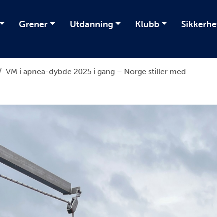
Grener
Utdanning
Klubb
Sikkerhe
/
VM i apnea-dybde 2025 i gang – Norge stiller med