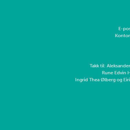
E-pos
Konto
Takk til: Aleksande
Rune Edvin H
Ingrid Thea Ølberg og Eiri