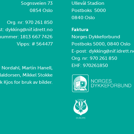
Sognsveien 73
Ullevål Stadion
0854 Oslo
Postboks 5000
0840 Oslo
Org. nr: 970 261 850
t: dykking@nif.idrett.no
Faktura
nummer: 1813 667 7426
Norges Dykkeforbund
Vipps: # 564477
Postboks 5000, 0840 Oslo
E-post: dykking@nif.idrett.n
Org. nr: 970 261 850
EHF: 970261850
r Nordahl, Martin Hanell,
aldorsen, Mikkel Stokke
k Kjos for bruk av bilder.