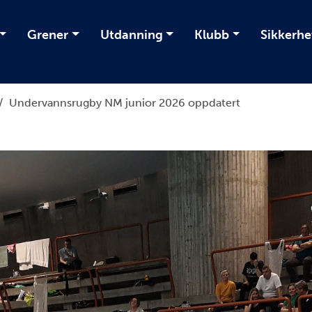
Grener
Utdanning
Klubb
Sikkerhe
/
Undervannsrugby NM junior 2026 oppdatert