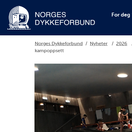
For deg
Norges Dykkeforbund
/
Nyheter
/
2026
kampoppsett