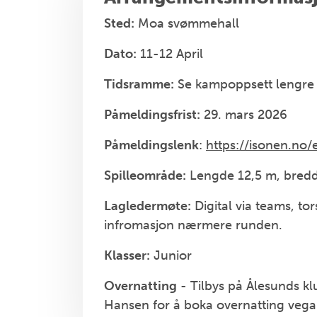
Sted:
Moa svømmehall
Dato:
11-12 April
Tidsramme:
Se kampoppsett lengre o
Påmeldingsfrist:
29. mars 2026
Påmeldingslenk
:
https://isonen.no
Spilleområde:
Lengde 12,5 m, bredd
Lagledermøte:
Digital via teams, to
infromasjon nærmere runden.
Klasser:
Junior
Overnatting
- Tilbys
på Ålesunds kl
Hansen for å boka overnatting veg