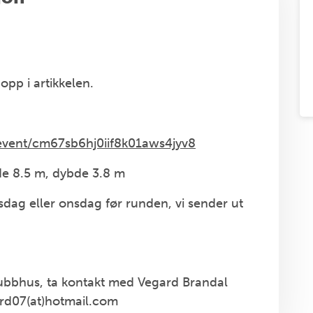
pp i artikkelen.
/event/cm67sb6hj0iif8k01aws4jyv8
e 8.5 m, dybde 3.8 m
rsdag eller onsdag før runden, vi sender ut
ubbhus, ta kontakt med Vegard Brandal
ard07(at)hotmail.com