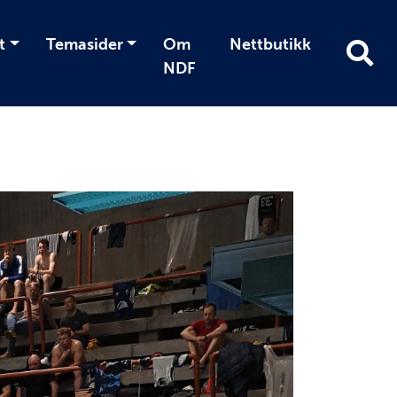
t
Temasider
Om
Nettbutikk
NDF