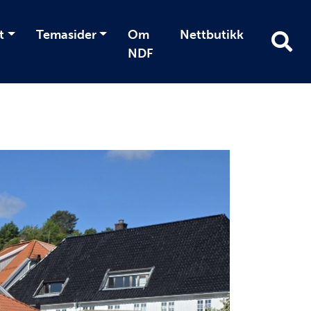
t
Temasider
Om
Nettbutikk
NDF