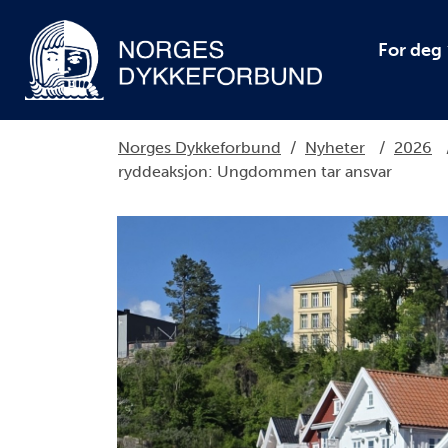
For deg
Norges Dykkeforbund
/
Nyheter
/
2026
ryddeaksjon: Ungdommen tar ansvar