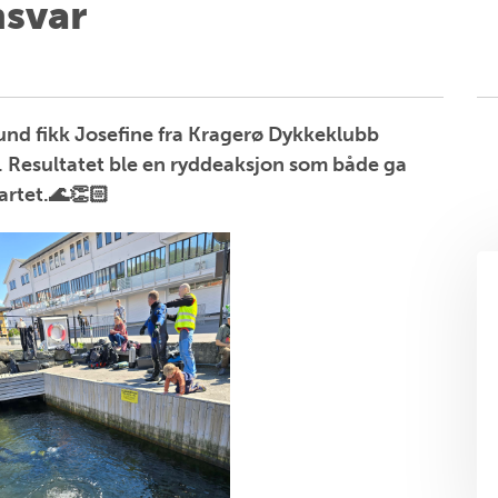
svar
nd fikk Josefine fra Kragerø Dykkeklubb
iv. Resultatet ble en ryddeaksjon som både ga
artet.🌊👏🏻