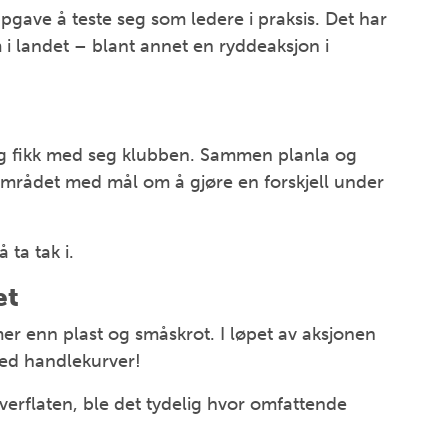
pgave å teste seg som ledere i praksis. Det har
om i landet – blant annet en ryddeaksjon i
v og fikk med seg klubben. Sammen planla og
mrådet med mål om å gjøre en forskjell under
 ta tak i.
et
mer enn plast og småskrot. I løpet av aksjonen
med handlekurver!
overflaten, ble det tydelig hvor omfattende