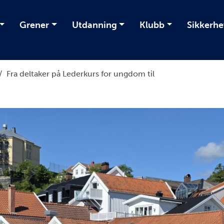
Grener
Utdanning
Klubb
Sikkerhe
/
Fra deltaker på Lederkurs for ungdom til