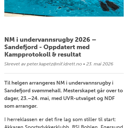
NM i undervannsrugby 2026 –
Sandefjord - Oppdatert med
Kampprotokoll & resultat
Skrevet av
peter.kapetz@nif.idrett.no
•
23. mai 2026
Til helgen arrangeres NM i undervannsrugby i
Sandefjord svømmehall. Mesterskapet går over to
dager, 23.–24. mai, med UVR-utvalget og NDF
som arrangør.
I herreklassen er det fire lag som stiller til start:
Akkaren Sportsdykkerklubb, BSI Boblen, Egersund