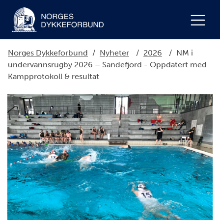
Norges Dykkeforbund
/
Nyheter
/
2026
/
NM i
undervannsrugby 2026 – Sandefjord - Oppdatert med
Kampprotokoll & resultat