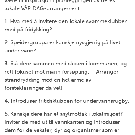
være til inspirasjon i planleggingen av deres
lokale VÅR DAG-arrangement.
1.
Hva med å invitere den lokale svømmeklubben
med på fridykking?
2.
Speidergruppa er kanskje nysgjerrig på livet
under vann?
3.
Slå dere sammen med skolen i kommunen, og
rett fokuset mot marin forsøpling. – Arranger
strandrydding med en hel armé av
førsteklassinger da vel!
4.
Introduser fritidsklubben for undervannsrugby.
5.
Kanskje dere har et asylmottak i lokalmiljøet?
Inviter de med ut til vannkanten og introduser
dem for de vekster, dyr og organismer som er