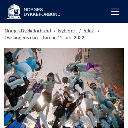
Norges Dykkeforbund
/
Nyheter
/
Arkiv
/
Dykkingens dag – lørdag 11. juni 2022