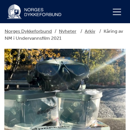
Norges Dykkeforbund
/
Nyheter
/
Arkiv
/
Kåring av
NM i Undervannsfilm 2021