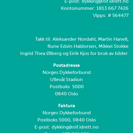
E-post: dykking@nif.idrett.no
Kontonummer: 1813 667 7426
Vipps: # 564477
Takk til: Aleksander Nordahl, Martin Hanell,
Rune Edvin Haldorsen, Mikkel Stokke
Ingrid Thea Ølberg og Eirik Kjos for bruk av bilder.
Postadresse
Norges Dykkeforbund
Ullevål Stadion
Postboks 5000
0840 Oslo
Faktura
Norges Dykkeforbund
Postboks 5000, 0840 Oslo
E-post: dykking@nif.idrett.no