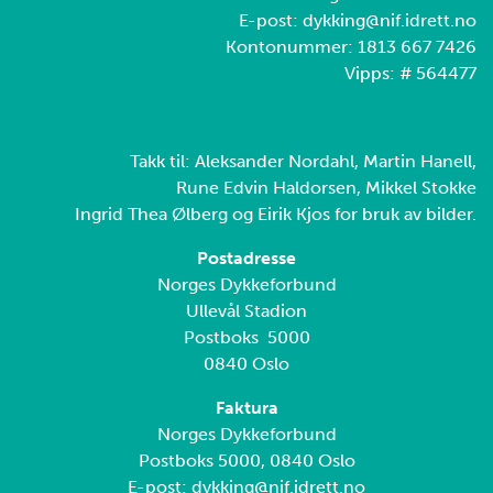
E-post: dykking@nif.idrett.no
Kontonummer: 1813 667 7426
Vipps: # 564477
Takk til: Aleksander Nordahl, Martin Hanell,
Rune Edvin Haldorsen, Mikkel Stokke
Ingrid Thea Ølberg og Eirik Kjos for bruk av bilder.
Postadresse
Norges Dykkeforbund
Ullevål Stadion
Postboks 5000
0840 Oslo
Faktura
Norges Dykkeforbund
Postboks 5000, 0840 Oslo
E-post: dykking@nif.idrett.no