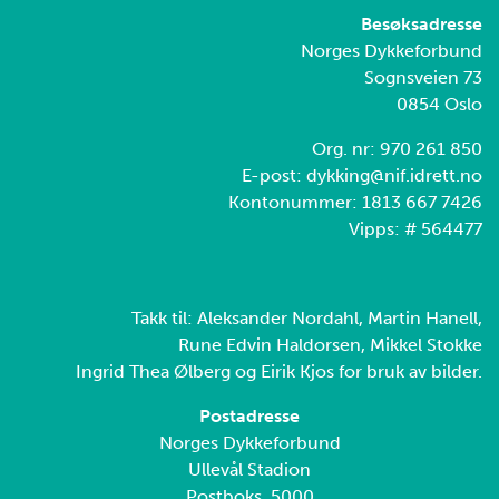
Besøksadresse
Norges Dykkeforbund
Sognsveien 73
0854 Oslo
Org. nr: 970 261 850
E-post: dykking@nif.idrett.no
Kontonummer: 1813 667 7426
Vipps: # 564477
Takk til: Aleksander Nordahl, Martin Hanell,
Rune Edvin Haldorsen, Mikkel Stokke
Ingrid Thea Ølberg og Eirik Kjos for bruk av bilder.
Postadresse
Norges Dykkeforbund
Ullevål Stadion
Postboks 5000