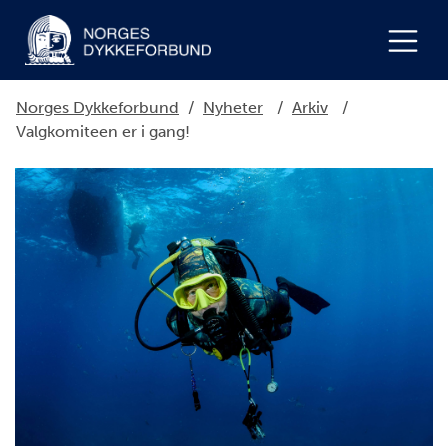
Norges Dykkeforbund
/
Nyheter
/
Arkiv
/
Valgkomiteen er i gang!