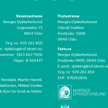
Besøksadresse
Postadresse
Norges Dykkeforbund
Norges Dykkeforbund
Sognsveien 73
Ullevål Stadion
0854 Oslo
Postboks 5000
0840 Oslo
Org. nr: 970 261 850
t: dykking@nif.idrett.no
Faktura
nummer: 1813 667 7426
Norges Dykkeforbund
Vipps: # 564477
Postboks 5000, 0840 Oslo
E-post: dykking@nif.idrett.n
Org. nr: 970 261 850
EHF: 970261850
r Nordahl, Martin Hanell,
aldorsen, Mikkel Stokke
k Kjos for bruk av bilder.