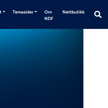
t
Temasider
Om
Nettbutikk
NDF