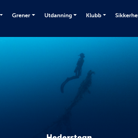
Grener
Utdanning
Klubb
Sikkerhe
Hederstegn