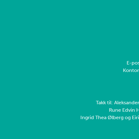
E-pos
Konto
Takk til: Aleksande
Rune Edvin H
Ingrid Thea Ølberg og Eiri