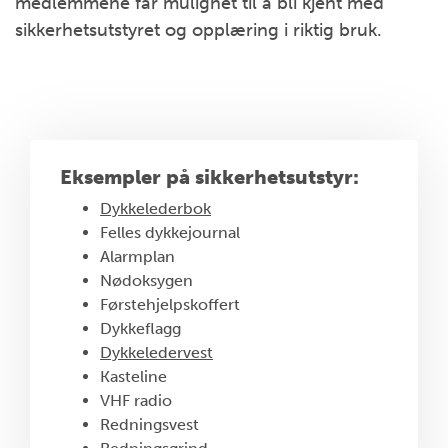
medlemmene får mulighet til å bli kjent med
sikkerhetsutstyret og opplæring i riktig bruk.
Eksempler på sikkerhetsutstyr:
Dykkelederbok
Felles dykkejournal
Alarmplan
Nødoksygen
Førstehjelpskoffert
Dykkeflagg
Dykkeledervest
Kasteline
VHF radio
Redningsvest