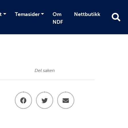
t
Temasider
Om
Nettbutikk
NDF
Del saken