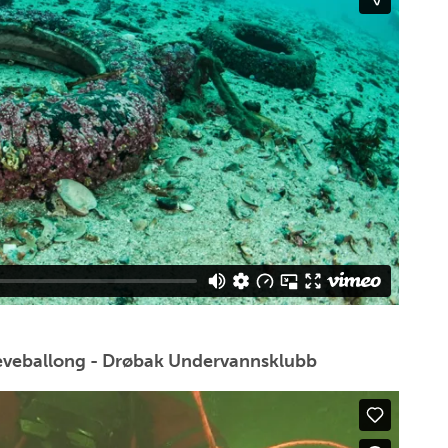
 heveballong - Drøbak Undervannsklubb