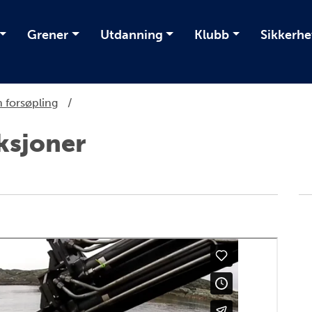
Grener
Utdanning
Klubb
Sikkerhe
 forsøpling
/
ksjoner