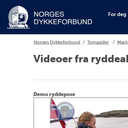
For deg
Norges Dykkeforbund
/
Temasider
/
Marin
Videoer fra ryddea
Demo ryddepose