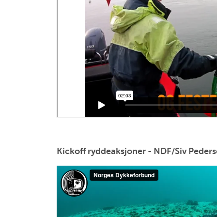
Kickoff ryddeaksjoner - NDF/Siv Peder