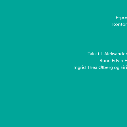
E-pos
Konto
Takk til: Aleksande
Rune Edvin H
Ingrid Thea Ølberg og Eiri