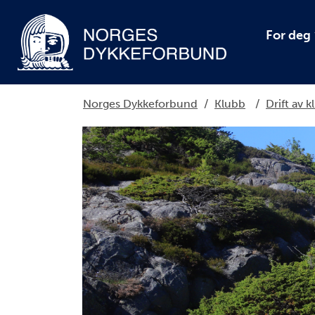
For deg
Norges Dykkeforbund
/
Klubb
/
Drift av 