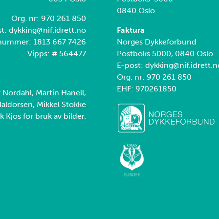
0840 Oslo
Org. nr: 970 261 850
t: dykking@nif.idrett.no
Faktura
nummer: 1813 667 7426
Norges Dykkeforbund
Vipps: # 564477
Postboks 5000, 0840 Oslo
E-post: dykking@nif.idrett.n
Org. nr: 970 261 850
EHF: 970261850
r Nordahl, Martin Hanell,
aldorsen, Mikkel Stokke
k Kjos for bruk av bilder.