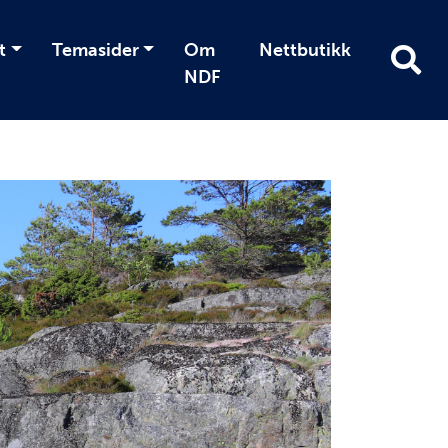
t
Temasider
Om
Nettbutikk
NDF