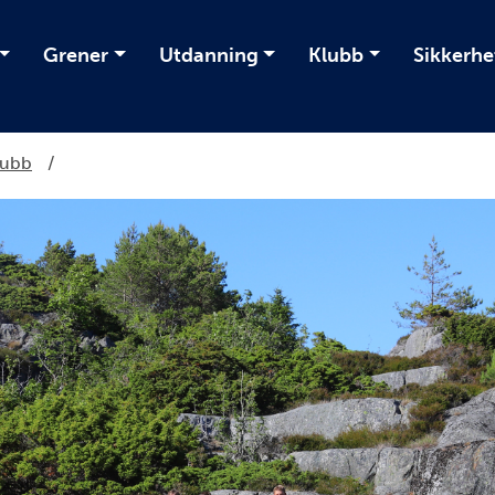
Grener
Utdanning
Klubb
Sikkerhe
klubb
/