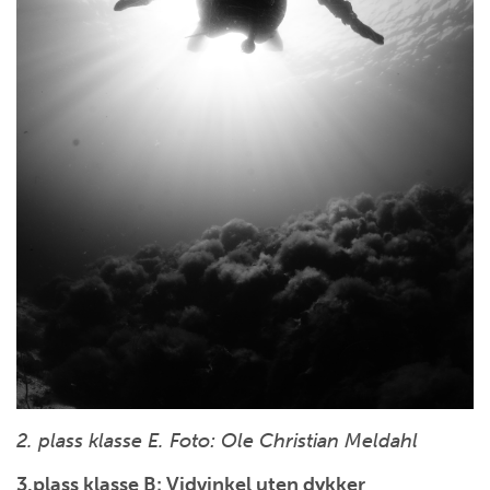
2. plass klasse E. Foto: Ole Christian Meldahl
3.plass klasse B: Vidvinkel uten dykker