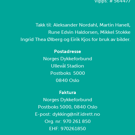
Vipps: # 564477
Takk til: Aleksander Nordahl, Martin Hanell,
Rune Edvin Haldorsen, Mikkel Stokke
Ingrid Thea Ølberg og Eirik Kjos for bruk av bilder.
Postadresse
Norges Dykkeforbund
Ullevål Stadion
Postboks 5000
0840 Oslo
Faktura
Norges Dykkeforbund
Postboks 5000, 0840 Oslo
E-post: dykking@nif.idrett.no
Org. nr: 970 261 850
EHF: 970261850