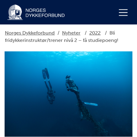
Norges Dykkeforbund
/
Nyheter
/
2022
/
Bli
fridykkerinstruktør/trener nivå 2 – få studiepoeng!