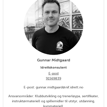
Gunnar Midtgaard
Idrettskonsulent
E-post
91569839
E-post: gunnar.midtgaard@nif.idrett.no
Ansvarsområder: Klubbutvikling og trenerløypa, sertifikater,
instruktørmateriell og spillemidler til utstyr, utdanning,
kursmateriell.