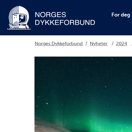
For deg
Norges Dykkeforbund
/
Nyheter
/
2024