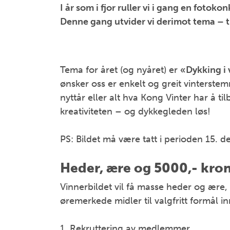
I år som i fjor ruller vi i gang en foto
Denne gang utvider vi derimot tema – ti
Tema for året (og nyåret) er
«Dykking i 
ønsker oss er enkelt og greit vinterstem
nyttår eller alt hva Kong Vinter har å ti
kreativiteten – og dykkegleden løs!
PS: Bildet må være tatt i perioden 15.
Heder, ære og 5000,- kron
Vinnerbildet vil få masse heder og ære,
øremerkede midler til valgfritt formål i
1. Rekruttering av medlemmer