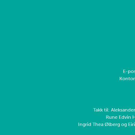
E-pos
Konto
Takk til: Aleksande
Rune Edvin H
Ingrid Thea Ølberg og Eiri