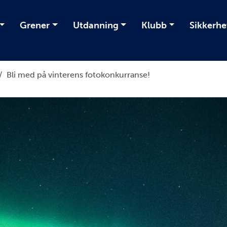
Grener
Utdanning
Klubb
Sikkerhe
/
Bli med på vinterens fotokonkurranse!