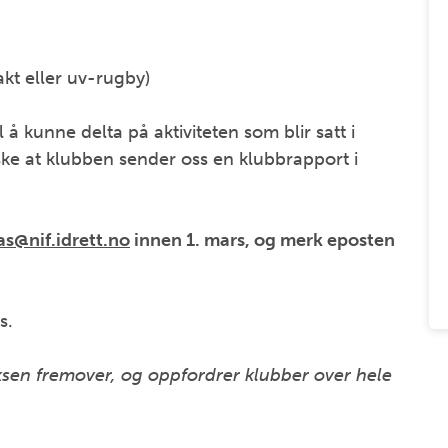
akt eller uv-rugby)
il å kunne delta på aktiviteten som blir satt i
nske at klubben sender oss en klubbrapport i
s@nif.idrett.no
innen 1. mars, og merk eposten
rs.
ksen fremover, og oppfordrer klubber over hele