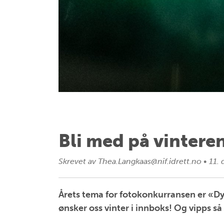
Bli med på vintere
Skrevet av
Thea.Langkaas@nif.idrett.no
•
11.
Årets tema for fotokonkurransen er «Dyk
ønsker oss vinter i innboks! Og vipps så