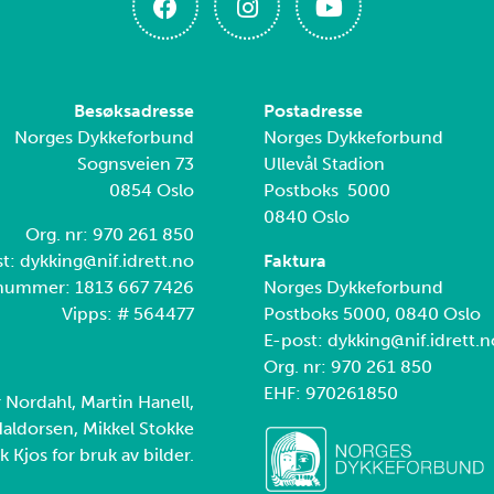
Besøksadresse
Postadresse
Norges Dykkeforbund
Norges Dykkeforbund
Sognsveien 73
Ullevål Stadion
0854 Oslo
Postboks 5000
0840 Oslo
Org. nr: 970 261 850
t: dykking@nif.idrett.no
Faktura
nummer: 1813 667 7426
Norges Dykkeforbund
Vipps: # 564477
Postboks 5000, 0840 Oslo
E-post: dykking@nif.idrett.n
Org. nr: 970 261 850
EHF: 970261850
r Nordahl, Martin Hanell,
aldorsen, Mikkel Stokke
k Kjos for bruk av bilder.