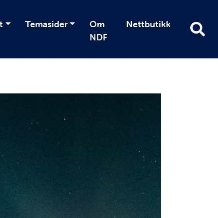
t
Temasider
Om
Nettbutikk
NDF