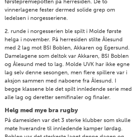
førstepremiepotten på herresiden. De to
vinnerlagene fester dermed solide grep om
ledelsen i norgesseriene.
2. runde i norgesserien ble spilt i Molde første
helga i november. På herresiden stilte Ålesund
med 2 lag mot BSI Boblen, Akkaren og Egersund.
Damelagene som deltok var Akkaren, BSI Boblen
og Ålesund med to lag. Molde UVK har ikke egne
lag selv denne sesongen, men flere spillere var i
aksjon sammen med naboene fra Ålesund. I
begge klassene ble det spilt innledende serie med
alle lag og deretter semifinaler og finaler.
Helg med mye bra rugby
På damesiden var det 3 sterke klubber som skulle
møte hverandre til innledende kamper lørdag.
Boblen var det sterkeste laget denne dagen og