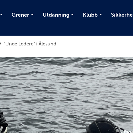
Grener
Utdanning
Klubb
Sikkerhe
/
"Unge Ledere" i Ålesund