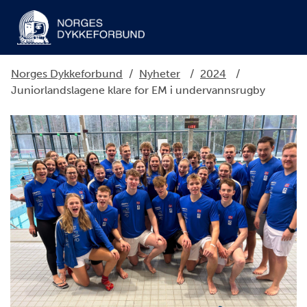
Norges Dykkeforbund
/
Nyheter
/
2024
/
Juniorlandslagene klare for EM i undervannsrugby