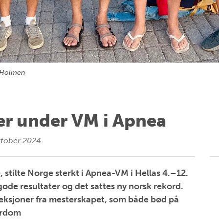
a Holmen
er under VM i Apnea
ktober 2024
 stilte Norge sterkt i Apnea-VM i Hellas 4.–12.
gode resultater og det sattes ny norsk rekord.
efleksjoner fra mesterskapet, som både bød på
ærdom