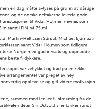
, men én dag måtte avlyses på grunn av dårlige
grener, og de norske deltakerne leverte gode
al prestasjonen til Vidar Holmen nevnes som
65 m samt i FIM på 75 m!
ld, Martin-Helliasen Sørdal, Michael Bjørnaali
terklassen samt Vidar Holmen som tidligere
senterte Norge med god innsats og oppnådde
ens beste fridykkere.
terskapet var vellykket og bød på en rekke
lve arrangementet var preget av høy
minneverdig opplevelse og gitt videre motivasjon
tene, sammen med lenker til streaming fra de
rtikkelen deler Siri Østvold sine tanker rundt