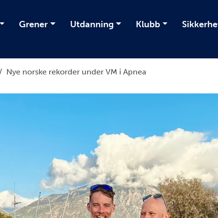
Grener
Utdanning
Klubb
Sikkerhe
/
Nye norske rekorder under VM i Apnea