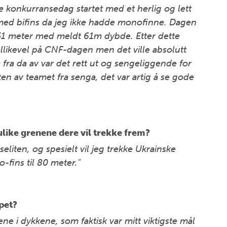
ste konkurransedag startet med et herlig og lett
med bifins da jeg ikke hadde monofinne. Dagen
 51 meter med meldt 61m dybde. Etter dette
likevel på CNF-dagen men det ville absolutt
fra da av var det rett ut og sengeliggende for
en av teamet fra senga, det var artig å se gode
 ulike grenene dere vil trekke frem?
seliten, og spesielt vil jeg trekke Ukrainske
-fins til 80 meter."
pet?
e i dykkene, som faktisk var mitt viktigste mål