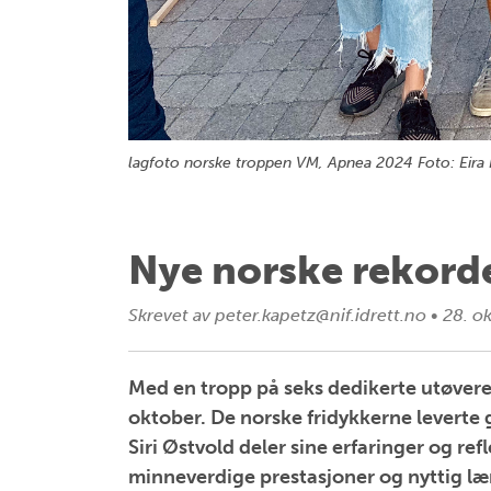
lagfoto norske troppen VM, Apnea 2024 Foto: Eir
Nye norske rekord
Skrevet av
peter.kapetz@nif.idrett.no
•
28. o
Med en tropp på seks dedikerte utøvere,
oktober. De norske fridykkerne leverte 
Siri Østvold deler sine erfaringer og r
minneverdige prestasjoner og nyttig l