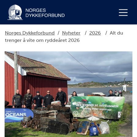
Norges Dykkeforbund
/
Nyheter
/
2026
/
Alt du
trenger å vite om ryddeåret 2026