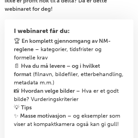
ikke er profft nok til å delta? Da er dette
webinaret for deg!
I webinaret får du:
🏆
En komplett gjennomgang av NM-
reglene
– kategorier, tidsfrister og
formelle krav
📄
Hva du må levere – og i hvilket
format
(filnavn, bildefiler, etterbehandling,
metadata m.m.)
📸
Hvordan velge bilder
– Hva er et godt
bilde? Vurderingskriterier
💡
Tips
✨
Masse motivasjon
– og eksempler som
viser at kompaktkamera også kan gi gull!