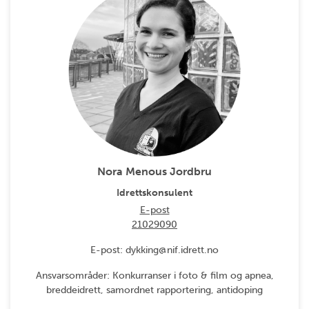
Nora Menous Jordbru
Idrettskonsulent
E-post
21029090
E-post: dykking@nif.idrett.no
Ansvarsområder: Konkurranser i foto & film og apnea,
breddeidrett, samordnet rapportering, antidoping