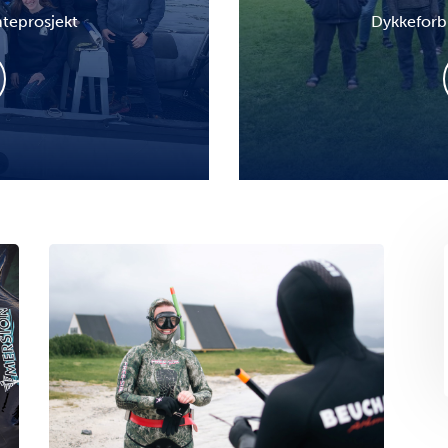
teprosjekt
Dykkeforbu