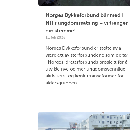
Norges Dykkeforbund blir med i
NIFs ungdomssatsing – vi trenger
din stemme!
11. feb 2026
Norges Dykkeforbund er stolte av å
være ett av særforbundene som deltar
i Norges idrettsforbunds prosjekt for å
utvikle nye og mer ungdomsvennlige
aktivitets- og konkurranseformer for
aldersgruppen...