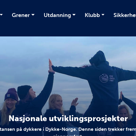
Grener
Utdanning
Klubb
Sikkerhe
Nasjonale utviklingsprosjekter
ansen på dykkere i Dykke-Norge. Denne siden trekker frem 