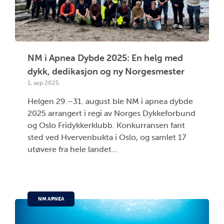
NM i Apnea Dybde 2025: En helg med
dykk, dedikasjon og ny Norgesmester
1. sep 2025
Helgen 29.–31. august ble NM i apnea dybde
2025 arrangert i regi av Norges Dykkeforbund
og Oslo Fridykkerklubb. Konkurransen fant
sted ved Hvervenbukta i Oslo, og samlet 17
utøvere fra hele landet...
NM APNEA