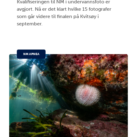
Kvalifiseringen til NM i undervannsfoto er
avgjort. Nå er det klart hvilke 15 fotografer
som går videre til finalen på Kvitsøy i
september.
NM APNEA