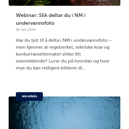
Webinar: Slik deltar du i NM i
undervannsfoto
16. feb 2026
Har du lyst til å delta i NM i undervannsfoto –
men kjenner at regelverket, tekniske krav og
konkurranseformatet virker litt
overveldende? Lurer du på hvordan og hvor
mye du kan redigere bildene di...
NM APNEA