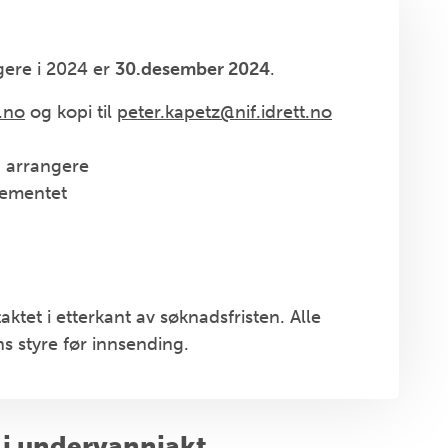
gere i 2024 er
30.desember 2024
.
.no
og kopi til
peter.kapetz@nif.idrett.no
å arrangere
gementet
aktet i etterkant av søknadsfristen. Alle
 styre før innsending.
 i undervannjakt