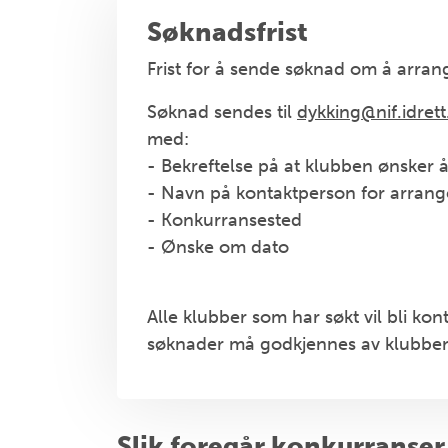
Søknadsfrist
Frist for å sende søknad om å arran
Søknad sendes til
dykking@nif.idrett
med:
- Bekreftelse på at klubben ønsker 
- Navn på kontaktperson for arran
- Konkurransested
- Ønske om dato
Alle klubber som har søkt vil bli kont
søknader må godkjennes av klubbens
Slik foregår konkurranser