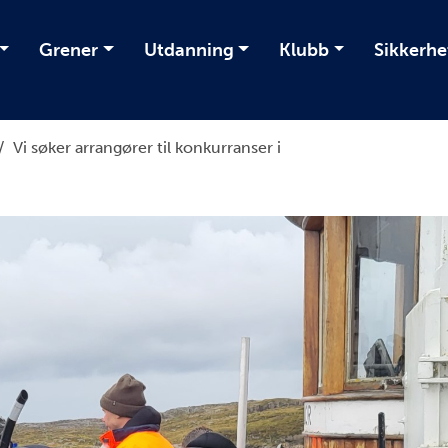
Grener
Utdanning
Klubb
Sikkerhe
/
Vi søker arrangører til konkurranser i