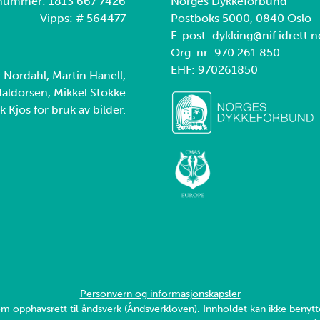
nummer: 1813 667 7426
Norges Dykkeforbund
Vipps: # 564477
Postboks 5000, 0840 Oslo
E-post: dykking@nif.idrett.n
Org. nr: 970 261 850
EHF: 970261850
r Nordahl, Martin Hanell,
aldorsen, Mikkel Stokke
k Kjos for bruk av bilder.
Personvern og informasjonskapsler
v om opphavsrett til åndsverk (Åndsverkloven). Innholdet kan ikke ben