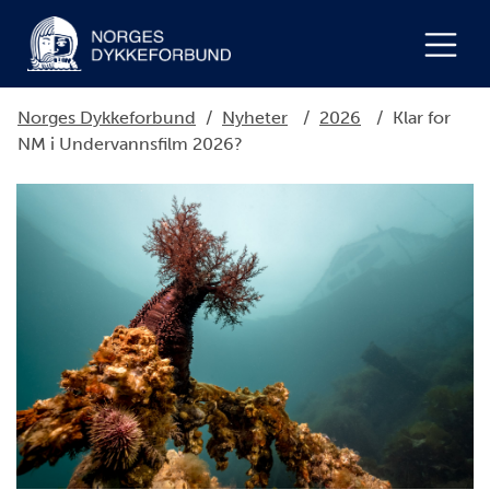
Norges Dykkeforbund
/
Nyheter
/
2026
/
Klar for
NM i Undervannsfilm 2026?