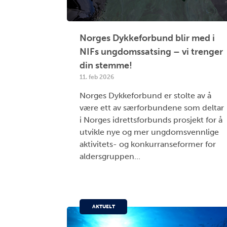
Norges Dykkeforbund blir med i
NIFs ungdomssatsing – vi trenger
din stemme!
11. feb 2026
Norges Dykkeforbund er stolte av å
være ett av særforbundene som deltar
i Norges idrettsforbunds prosjekt for å
utvikle nye og mer ungdomsvennlige
aktivitets- og konkurranseformer for
aldersgruppen...
AKTUELT