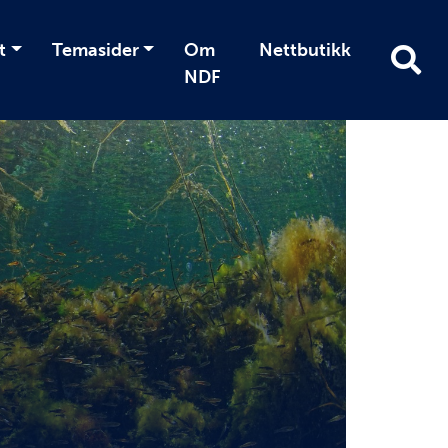
t
Temasider
Om
Nettbutikk
NDF