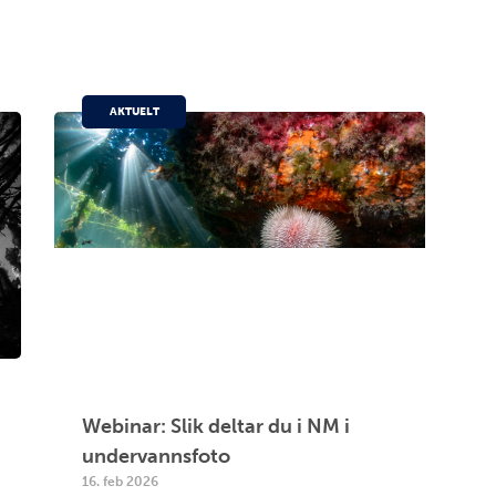
AKTUELT
Webinar: Slik deltar du i NM i
undervannsfoto
16. feb 2026