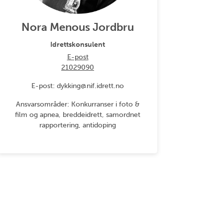
Nora Menous Jordbru
Idrettskonsulent
E-post
21029090
E-post: dykking@nif.idrett.no
Ansvarsområder: Konkurranser i foto &
film og apnea, breddeidrett, samordnet
rapportering, antidoping