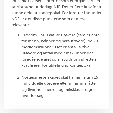
for seniorklassen i idretter som er organisert i et
særforbund underlagt NIF. Det er flere krav for å
kunne dele ut kongepokal. For idretter innunder
NDF er det disse punktene som er mest
relevante:
Krav om 1.500 aktive utøvere (samlet antall
for menn, kvinner og parautøvere), og 20
medlemsklubber. Det er antall aktive
utøvere og antall medlemsklubber det
foregående året som avgjør om idretten
kvalifiserer for tildeling av kongepokal.
Norgesmesterskapet skal ha minimum 15
individuelle utøvere eller minimum åtte
lag (kvinne-, herre- og miksklasse regnes
hver for seg).