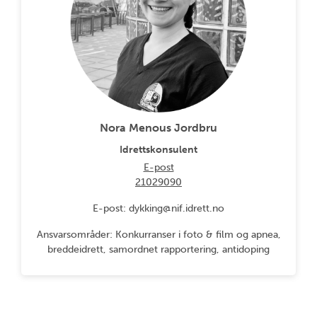
Nora Menous Jordbru
Idrettskonsulent
E-post
21029090
E-post: dykking@nif.idrett.no
Ansvarsområder: Konkurranser i foto & film og apnea,
breddeidrett, samordnet rapportering, antidoping