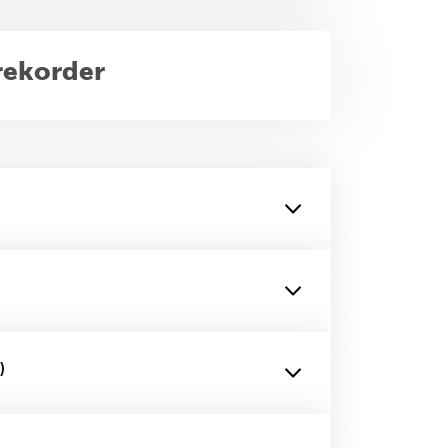
rekorder
)