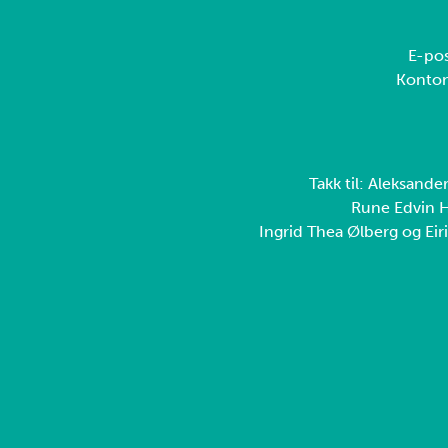
E-pos
Konto
Takk til: Aleksande
Rune Edvin H
Ingrid Thea Ølberg og Eiri