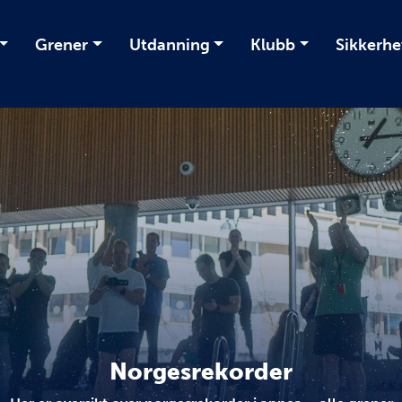
Grener
Utdanning
Klubb
Sikkerhe
Norgesrekorder