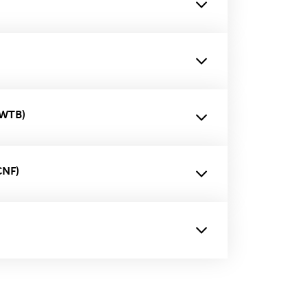
CWTB)
CNF)