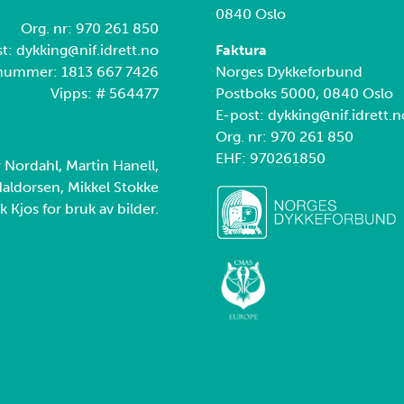
0840 Oslo
Org. nr: 970 261 850
t: dykking@nif.idrett.no
Faktura
nummer: 1813 667 7426
Norges Dykkeforbund
Vipps: # 564477
Postboks 5000, 0840 Oslo
E-post: dykking@nif.idrett.n
Org. nr: 970 261 850
EHF: 970261850
r Nordahl, Martin Hanell,
aldorsen, Mikkel Stokke
k Kjos for bruk av bilder.