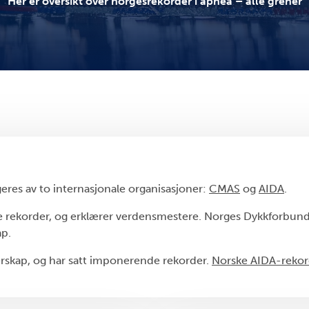
Her er oversikt over norgesrekorder i apnea – alle grener
eres av to internasjonale organisasjoner:
CMAS
og
AIDA
.
 rekorder, og erklærer verdensmestere. Norges Dykkforbund 
ap.
rskap, og har satt imponerende rekorder.
Norske AIDA-rekord