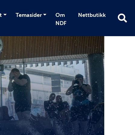
t
Temasider
Om
Nettbutikk
NDF