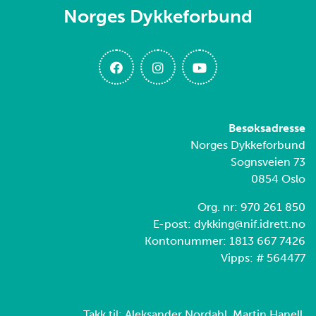
Norges Dykkeforbund
Besøksadresse
Norges Dykkeforbund
Sognsveien 73
0854 Oslo
Org. nr: 970 261 850
E-post: dykking@nif.idrett.no
Kontonummer: 1813 667 7426
Vipps: # 564477
Takk til: Aleksander Nordahl, Martin Hanell,