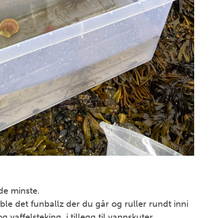
de minste.
ble det funballz der du går og ruller rundt inni
 vaffelsteking, i tillegg til vannskuter,