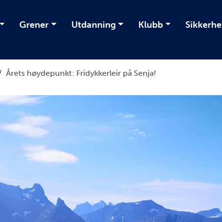
Grener
Utdanning
Klubb
Sikkerhe
/
Årets høydepunkt: Fridykkerleir på Senja!