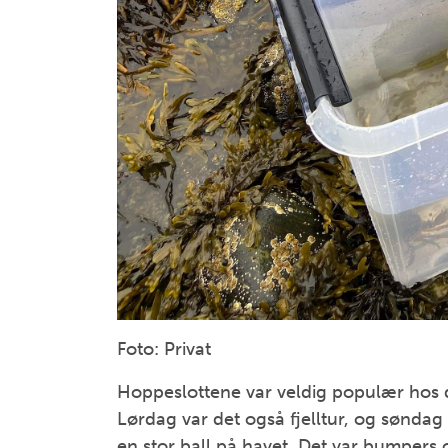
Foto: Privat
Hoppeslottene var veldig populær hos 
Lørdag var det også fjelltur, og søndag 
en stor ball på havet. Det var bumpers og