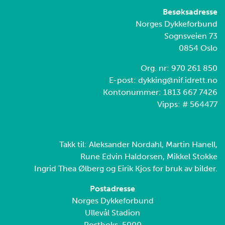
Besøksadresse
Norges Dykkeforbund
Sognsveien 73
0854 Oslo
Org. nr: 970 261 850
E-post: dykking@nif.idrett.no
Kontonummer: 1813 667 7426
Vipps: # 564477
Takk til: Aleksander Nordahl, Martin Hanell,
Rune Edvin Haldorsen, Mikkel Stokke
Ingrid Thea Ølberg og Eirik Kjos for bruk av bilder.
Postadresse
Norges Dykkeforbund
Ullevål Stadion
Postboks 5000