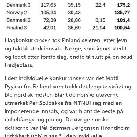
I lagkonkurransen tok Finland seieren, etter jevn
og taktisk sterk innsats. Norge, som åpnet sterkt
og ledet etter første dag, endte til slutt på en solid
tredjeplass.
I den individuelle konkurransen var det Matti
Pyykkö fra Finland som trakk det lengste strået og
ble nordisk mester. Blant de norske utøverne
utmerket Per Solibakke fra NTNUI seg med en
imponerende innsats, og var blant de beste på
enkeltfangst og poeng. De øvrige norske
deltkerne var Pål Bierman Jørgensen (Trondheim
fridykkerklubb) plass 6 i den inviduelle