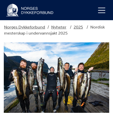
Norges Dykkeforbund
/
Nyheter
/
2025
/
Nordisk
mesterskap i undervannsjakt 2025