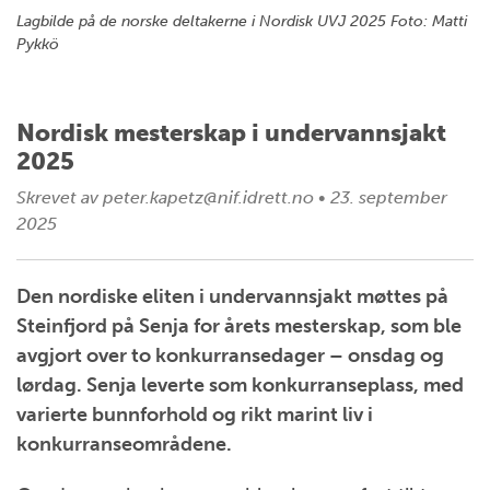
Lagbilde på de norske deltakerne i Nordisk UVJ 2025 Foto: Matti
Pykkö
Nordisk mesterskap i undervannsjakt
2025
Skrevet av
peter.kapetz@nif.idrett.no
•
23. september
2025
Den nordiske eliten i undervannsjakt møttes på
Steinfjord på Senja for årets mesterskap, som ble
avgjort over to konkurransedager – onsdag og
lørdag. Senja leverte som konkurranseplass, med
varierte bunnforhold og rikt marint liv i
konkurranseområdene.