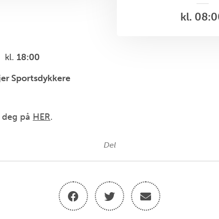
kl. 08:
kl.
18:00
jer Sportsdykkere
d deg på
HER
.
Del