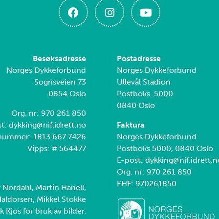
Besøksadresse
Postadresse
Norges Dykkeforbund
Norges Dykkeforbund
Sognsveien 73
Ullevål Stadion
0854 Oslo
Postboks 5000
0840 Oslo
Org. nr: 970 261 850
t: dykking@nif.idrett.no
Faktura
nummer: 1813 667 7426
Norges Dykkeforbund
Vipps: # 564477
Postboks 5000, 0840 Oslo
E-post: dykking@nif.idrett.n
Org. nr: 970 261 850
EHF: 970261850
r Nordahl, Martin Hanell,
aldorsen, Mikkel Stokke
k Kjos for bruk av bilder.