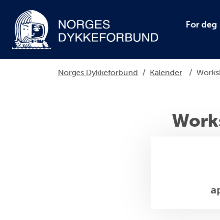
For deg
Norges Dykkeforbund
/
Kalender
/
Worksh
Works
a