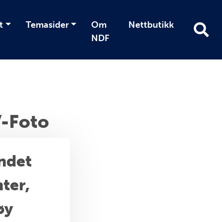
t
Temasider
Om
Nettbutikk
NDF
V-Foto
ndet
ter,
øy