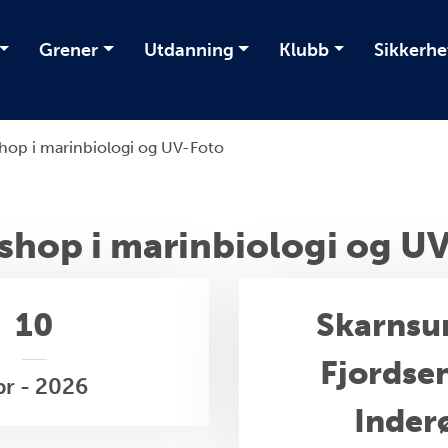
Grener
Utdanning
Klubb
Sikkerhe
op i marinbiologi og UV-Foto
hop i marinbiologi og U
10
Skarnsu
Fjordsen
pr - 2026
Inder