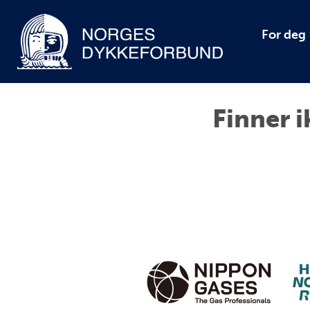
For deg
Finner i