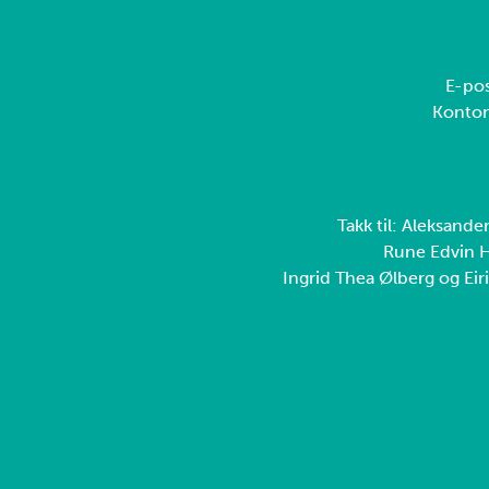
E-pos
Konto
Takk til: Aleksande
Rune Edvin H
Ingrid Thea Ølberg og Eiri