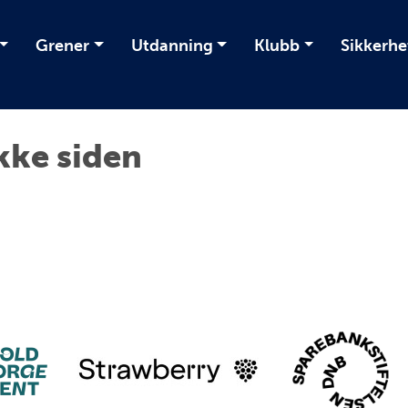
Grener
Utdanning
Klubb
Sikkerhe
kke siden