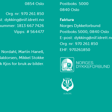
0854 Oslo
Postboks 5000
0840 Oslo
Org. nr: 970 261 850
t: dykking@nif.idrett.no
Faktura
nummer: 1813 667 7426
Norges Dykkeforbund
Vipps: # 564477
Postboks 5000, 0840 Oslo
E-post: dykking@nif.idrett.n
Org. nr: 970 261 850
EHF: 970261850
r Nordahl, Martin Hanell,
aldorsen, Mikkel Stokke
k Kjos for bruk av bilder.