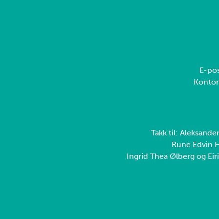
E-pos
Konto
Takk til: Aleksande
Rune Edvin H
Ingrid Thea Ølberg og Eiri