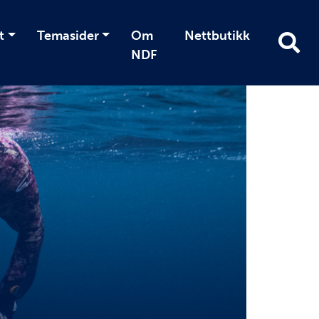
t
Temasider
Om
Nettbutikk
NDF