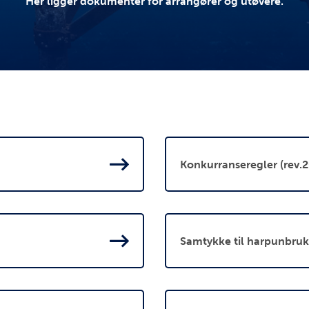
Her ligger dokumenter for arrangører og utøvere.
Konkurranseregler (rev.
Samtykke til harpunbruk