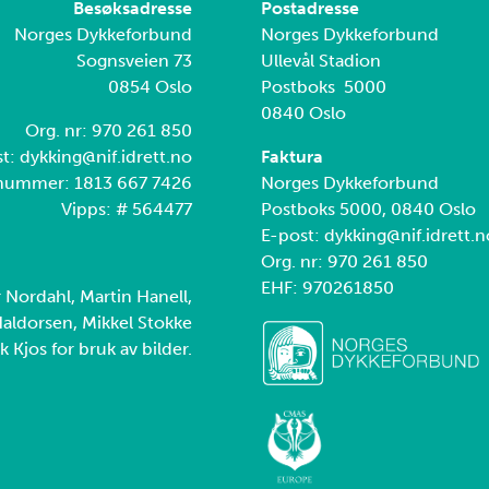
Besøksadresse
Postadresse
Norges Dykkeforbund
Norges Dykkeforbund
Sognsveien 73
Ullevål Stadion
0854 Oslo
Postboks 5000
0840 Oslo
Org. nr: 970 261 850
t: dykking@nif.idrett.no
Faktura
nummer: 1813 667 7426
Norges Dykkeforbund
Vipps: # 564477
Postboks 5000, 0840 Oslo
E-post: dykking@nif.idrett.n
Org. nr: 970 261 850
EHF: 970261850
r Nordahl, Martin Hanell,
aldorsen, Mikkel Stokke
k Kjos for bruk av bilder.