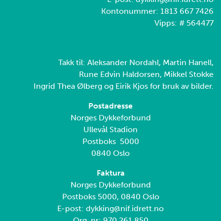
Kontonummer: 1813 667 7426
Vipps: # 564477
Takk til: Aleksander Nordahl, Martin Hanell,
Rune Edvin Haldorsen, Mikkel Stokke
Ingrid Thea Ølberg og Eirik Kjos for bruk av bilder.
Postadresse
Norges Dykkeforbund
Ullevål Stadion
Postboks 5000
0840 Oslo
Faktura
Norges Dykkeforbund
Postboks 5000, 0840 Oslo
E-post: dykking@nif.idrett.no
Org. nr: 970 261 850